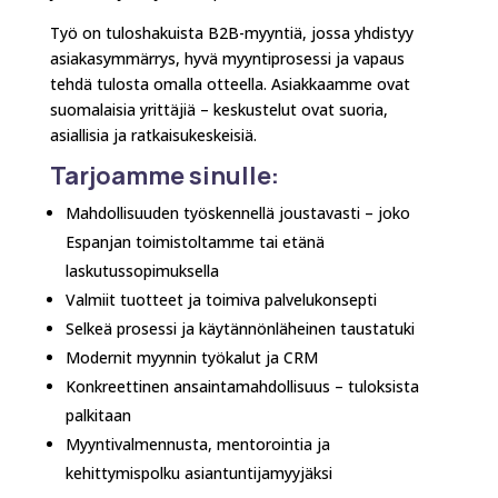
Työ on tuloshakuista B2B-myyntiä, jossa yhdistyy
asiakasymmärrys, hyvä myyntiprosessi ja vapaus
tehdä tulosta omalla otteella. Asiakkaamme ovat
suomalaisia yrittäjiä – keskustelut ovat suoria,
asiallisia ja ratkaisukeskeisiä.
Tarjoamme sinulle:
Mahdollisuuden työskennellä joustavasti – joko
Espanjan toimistoltamme tai etänä
laskutussopimuksella
Valmiit tuotteet ja toimiva palvelukonsepti
Selkeä prosessi ja käytännönläheinen taustatuki
Modernit myynnin työkalut ja CRM
Konkreettinen ansaintamahdollisuus – tuloksista
palkitaan
Myyntivalmennusta, mentorointia ja
kehittymispolku asiantuntijamyyjäksi