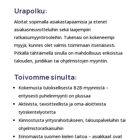
Urapolku:
Aloitat sopimalla asiakastapaamisia ja etenet
asiakasneuvotteluihin sekä laajempiin
ratkaisumyyntirooleihin. Tukenasi on kokeneempi
myyjä, kunnes olet valmis toimimaan itsenäisesti.
Pitkällä tähtäimellä sinulla on mahdollisuus erikoistua
talouden, juridiikan tai ohjelmistojen myyntiin.
Toivomme sinulta:
Kokemusta tuloksellisesta B2B-myynnistä –
erityisesti puhelinmyynti on plussaa
Aktiivista, tavoitteellista ja oma-aloitteista
työskentelyotetta
Kiinnostusta yritysrahoitukseen, talouspalveluihin tai
ohjelmistoratkaisuihin
Erinomaista suomen kielen taitoa – asiakkaat ovat