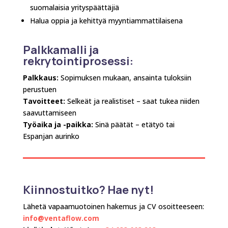
suomalaisia yrityspäättäjiä
Halua oppia ja kehittyä myyntiammattilaisena
Palkkamalli ja
rekrytointiprosessi:
Palkkaus:
Sopimuksen mukaan, ansainta tuloksiin
perustuen
Tavoitteet:
Selkeät ja realistiset – saat tukea niiden
saavuttamiseen
Työaika ja -paikka:
Sinä päätät – etätyö tai
Espanjan aurinko
Kiinnostuitko? Hae nyt!
Lähetä vapaamuotoinen hakemus ja CV osoitteeseen:
info@ventaflow.com