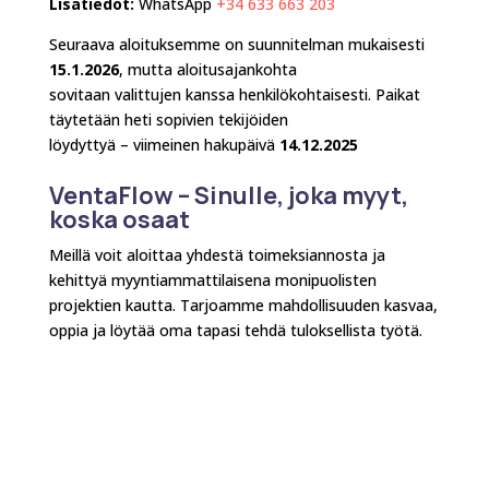
Lisätiedot:
WhatsApp
+34 633 663 203
Seuraava aloituksemme on suunnitelman mukaisesti
15.1.2026
, mutta aloitusajankohta
sovitaan valittujen kanssa henkilökohtaisesti. Paikat
täytetään heti sopivien tekijöiden
löydyttyä – viimeinen hakupäivä
14.12.2025
VentaFlow – Sinulle, joka myyt,
koska osaat
Meillä voit aloittaa yhdestä toimeksiannosta ja
kehittyä myyntiammattilaisena monipuolisten
projektien kautta. Tarjoamme mahdollisuuden kasvaa,
oppia ja löytää oma tapasi tehdä tuloksellista työtä.